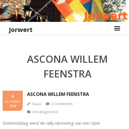
Ga
naar
de
inhoud
Jorwert
ASCONA WILLEM
FEENSTRA
ASCONA WILLEM FEENSTRA
6
DECEMBER
Guus
2
Comments
2020
Uncategorized
Gistermiddag werd de rally-uitvoering van een Opel