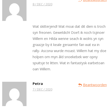
8 / DEC / 2020
Wat skitterjend! Wat moai dat dit dien is troch
syn freonen. Geweldich! Doe’t ik noch tsjinoer
Willem en Hilda wenne seach ik wolris yn syn
graazje by it keale geraamte fan wat ea in
rally- Ascona wurde moast. Willem hat my doe
holpen om myn âld snoekebek wer opny
spuitsje te litten. Wat in fantastysk earbetoan
oan Willem.
Petra
Beantwoorden
7 / DEC / 2020