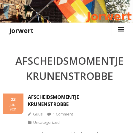
Ga
naar
de
inhoud
Jorwert
AFSCHEIDSMOMENTJE
KRUNENSTROBBE
AFSCHEIDSMOMENTJE
23
KRUNENSTROBBE
JUNI
2021
Guus
1
Comment
Uncategorized