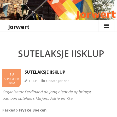
Ga
naar
de
inhoud
Jorwert
SUTELAKSJE IISKLUP
SUTELAKSJE IISKLUP
13
SEPTEMBER
Guus
Uncategorized
2022
Organisator Ferdinand de Jong biedt de opbringst
oan oan sutelders Mirjam, Adrie en Yke.
Ferkeap Fryske Boeken