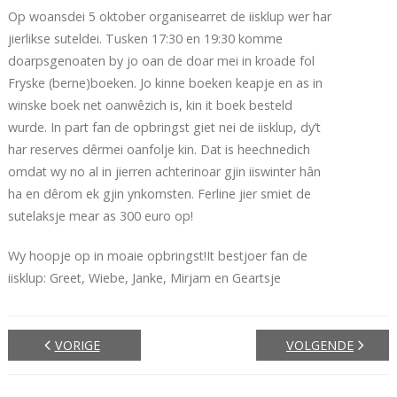
Op woansdei 5 oktober organisearret de iisklup wer har
jierlikse suteldei. Tusken 17:30 en 19:30 komme
doarpsgenoaten by jo oan de doar mei in kroade fol
Fryske (berne)boeken. Jo kinne boeken keapje en as in
winske boek net oanwêzich is, kin it boek besteld
wurde. In part fan de opbringst giet nei de iisklup, dy’t
har reserves dêrmei oanfolje kin. Dat is heechnedich
omdat wy no al in jierren achterinoar gjin iiswinter hân
ha en dêrom ek gjin ynkomsten. Ferline jier smiet de
sutelaksje mear as 300 euro op!
Wy hoopje op in moaie opbringst!It bestjoer fan de
iisklup: Greet, Wiebe, Janke, Mirjam en Geartsje
VORIGE
VOLGENDE