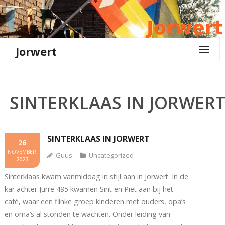
Ga
naar
de
inhoud
Jorwert
SINTERKLAAS IN JORWER
SINTERKLAAS IN JORWERT
26
NOVEMBER
Guus
Uncategorized
2023
Sinterklaas kwam vanmiddag in stijl aan in Jorwert. In de
kar achter Jurre 495 kwamen Sint en Piet aan bij het
café, waar een flinke groep kinderen met ouders, opa’s
en oma’s al stonden te wachten. Onder leiding van