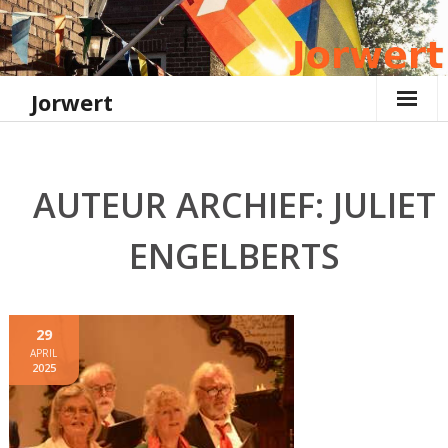
Ga
naar
de
inhoud
Jorwert
AUTEUR ARCHIEF: JULIET
ENGELBERTS
29
APRIL
2025