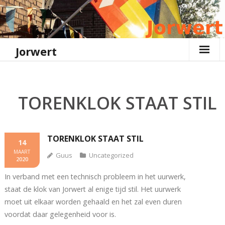
Ga
naar
de
inhoud
Jorwert
TORENKLOK STAAT STIL
TORENKLOK STAAT STIL
14
MAART
Guus
Uncategorized
2020
In verband met een technisch probleem in het uurwerk,
staat de klok van Jorwert al enige tijd stil. Het uurwerk
moet uit elkaar worden gehaald en het zal even duren
voordat daar gelegenheid voor is.