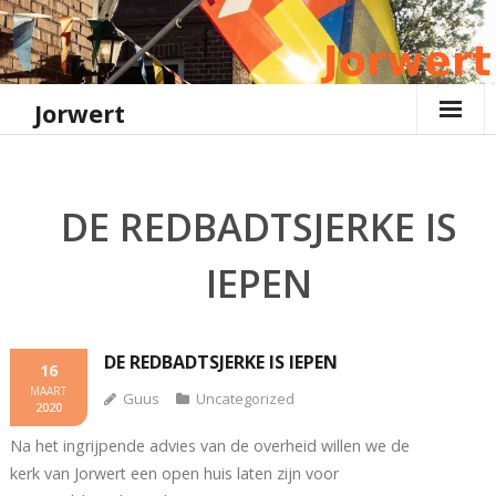
Ga
naar
de
inhoud
Jorwert
DE REDBADTSJERKE IS
IEPEN
DE REDBADTSJERKE IS IEPEN
16
MAART
Guus
Uncategorized
2020
Na het ingrijpende advies van de overheid willen we de
kerk van Jorwert een open huis laten zijn voor